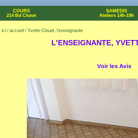
COURS
SAMEDIS
214 Bd Chave
Ateliers 14h-19h
ici /
accueil
/ Yvette Clouet, l’enseignante
L’ENSEIGNANTE, YVET
Voir les Avis