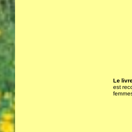
Le livr
est rec
femmes