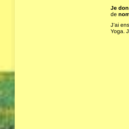
Je don
de
nomb
J’ai en
Yoga. J