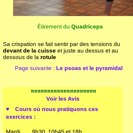
Étirement du
Quadriceps
Sa crispation se fait sentir par des tensions du
devant de la cuisse
et juste au dessus et au
dessous de la
rotule
Page suivante :
Le psoas et le pyramidal
¤¤¤¤¤¤¤¤¤¤¤¤¤¤¤¤¤¤¤¤
Voir les
Avis
♥ Cours où n
ous pratiquons ces
exercices :
Mardi 9h30, 10h45 et 18h