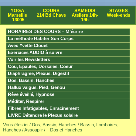
YOGA
COURS
SAMEDIS
STAGES
Marseille
214 Bd Chave
Ateliers 14h-
Week-ends
13005
19h
HORAIRES DES COURS – M’écrire
La méthode Habiter Son Corps
Avec Yvette Clouet
Exercices AUDIO à suivre
Voir les Newsletters
Cou, Epaules, Dorsales, Coeur
Diaphragme, Plexus, Digestif
Dos, Bassin, Hanches
Hallux valgus, Pied, Genou
Rêve éveillé, Hypnose
Méditer, Respirer
Fibres Infatigables, Enracinement
LIVRE Détendre le Plexus solaire
Vous êtes ici /
Dos, Bassin, Hanches
/
Bassin, Lombaires,
Hanches
/
Assouplir
/ – Dos et Hanches