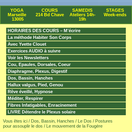
YOGA
COURS
SAMEDIS
STAGES
Marseille
214 Bd Chave
Ateliers 14h-
Week-ends
13005
19h
HORAIRES DES COURS – M’écrire
La méthode Habiter Son Corps
Avec Yvette Clouet
Exercices AUDIO à suivre
Voir les Newsletters
Cou, Epaules, Dorsales, Coeur
Diaphragme, Plexus, Digestif
Dos, Bassin, Hanches
Hallux valgus, Pied, Genou
Rêve éveillé, Hypnose
Méditer, Respirer
Fibres Infatigables, Enracinement
LIVRE Détendre le Plexus solaire
Vous êtes ici /
Dos, Bassin, Hanches
/
Le Dos
/
Postures
pour assouplir le dos
/ Le mouvement de la Fougère