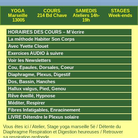
YOGA
COURS
SAMEDIS
STAGES
Marseille
214 Bd Chave
Ateliers 14h-
Week-ends
13005
19h
HORAIRES DES COURS – M’écrire
La méthode Habiter Son Corps
Avec Yvette Clouet
Exercices AUDIO à suivre
Voir les Newsletters
Cou, Epaules, Dorsales, Coeur
Diaphragme, Plexus, Digestif
Dos, Bassin, Hanches
Hallux valgus, Pied, Genou
Rêve éveillé, Hypnose
Méditer, Respirer
Fibres Infatigables, Enracinement
LIVRE Détendre le Plexus solaire
Vous êtes ici /
Atelier, Stage yoga marseille 5è
/
Détente du
Diaphragme Respiration et Digestion heureuses
/ Retrouver
sa respiration profonde