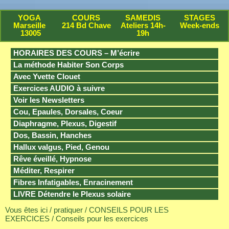
YOGA
COURS
SAMEDIS
STAGES
Marseille
214 Bd Chave
Ateliers 14h-
Week-ends
13005
19h
HORAIRES DES COURS – M’écrire
La méthode Habiter Son Corps
Avec Yvette Clouet
Exercices AUDIO à suivre
Voir les Newsletters
Cou, Epaules, Dorsales, Coeur
Diaphragme, Plexus, Digestif
Dos, Bassin, Hanches
Hallux valgus, Pied, Genou
Rêve éveillé, Hypnose
Méditer, Respirer
Fibres Infatigables, Enracinement
LIVRE Détendre le Plexus solaire
Vous êtes ici /
pratiquer
/
CONSEILS POUR LES
EXERCICES
/ Conseils pour les exercices