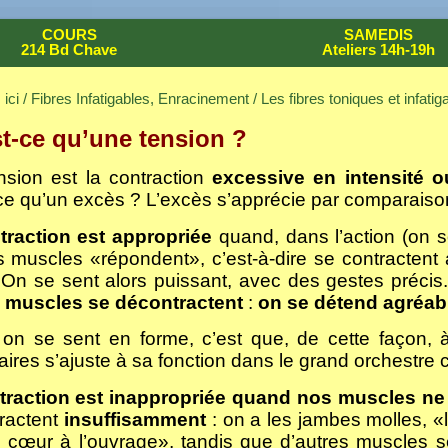
COURS
SAMEDIS
214 Bd Chave
Ateliers 14h-19h
ici /
Fibres Infatigables, Enracinement
/
Les fibres toniques et infatig
t-ce qu’une tension ?
nsion est la contraction
excessive en intensité 
ce qu’un excès ? L’excès s’apprécie par comparaiso
traction est appropriée
quand, dans l’action (on 
es muscles «répondent», c’est-à-dire se contracten
 On se sent alors puissant, avec des gestes préci
s
muscles se décontractent
:
on se détend agréab
on se sent en forme, c’est que, de cette façon, 
ires s’ajuste à sa fonction dans le grand orchestre c
traction est inappropriée quand nos muscles ne
ractent
insuffisamment
: on a les jambes molles, «
e cœur à l’ouvrage», tandis que d’autres muscles 