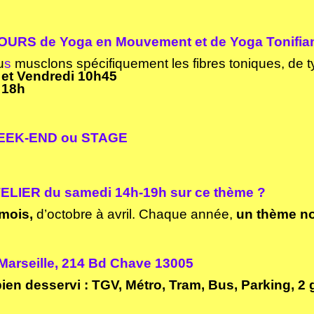
URS de Yoga en Mouvement et de Yoga Tonifia
u
s
musclons spécifiquement les fibres toniques, de t
 et Vendredi 10h45
 18h
EK-END ou STAGE
ELIER
du
samedi 14h-19h sur ce thème ?
 mois,
d’octobre à avril. Chaque année,
un
thème n
arseille
, 214 Bd Chave 13005
bien desservi : TGV, Métro, Tram, Bus, Parking, 2 