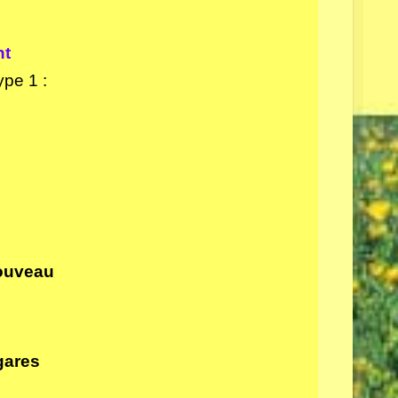
nt
ype 1 :
ouveau
gares