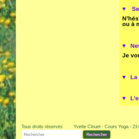
♥
S
e
N’hés
ou à 
♥ New
Je vo
♥ La
♥ L’e
Tous droits réservés
Yvette Clouet - Cours Yoga - 2