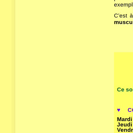
exempl
C’est 
muscul
Ce so
♥
CO
Mardi
Jeudi
Vendr