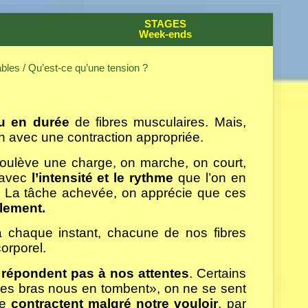
STAGES
Week-ends
ables
/ Qu’est-ce qu’une tension ?
ou en durée
de fibres musculaires. Mais,
n avec une contraction appropriée.
soulève une charge, on marche, on court,
t avec
l’intensité et le rythme
que l’on en
s. La tâche achevée, on apprécie que ces
lement.
à chaque instant, chacune de nos fibres
orporel.
 répondent pas à nos attentes
. Certains
les bras nous en tombent», on ne se sent
se
contractent malgré notre vouloir
, par