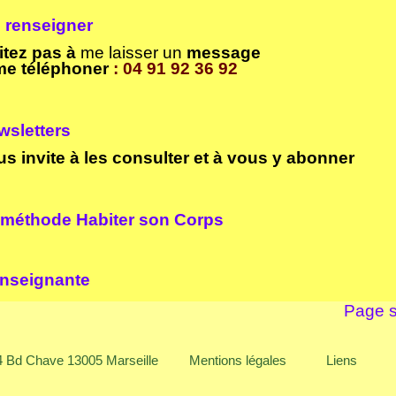
 renseigner
itez pas à
me laisser un
message
me téléphoner
: 04 91 92 36 92
sletters
us invite à les consulter et à vous y abonner
méthode Habiter son Corps
nseignante
Page s
14 Bd Chave 13005 Marseille
Mentions légales
Liens