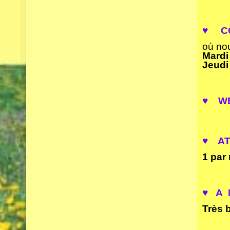
♥
CO
où no
Mardi
Jeudi
♥ WE
♥ AT
1 par
♥ A M
Très 