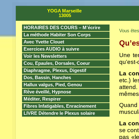
YOGA Marseille
13005
HORAIRES DES COURS – M’écrire
Vous êtes 
La méthode Habiter Son Corps
Qu’es
Avec Yvette Clouet
Exercices AUDIO à suivre
Une te
Voir les Newsletters
qu’est-
Cou, Epaules, Dorsales, Coeur
Diaphragme, Plexus, Digestif
La con
Dos, Bassin, Hanches
etc.) l
Hallux valgus, Pied, Genou
attend.
Rêve éveillé, Hypnose
même
Méditer, Respirer
Quand 
Fibres Infatigables, Enracinement
muscula
LIVRE Détendre le Plexus solaire
La con
se cont
pas «l