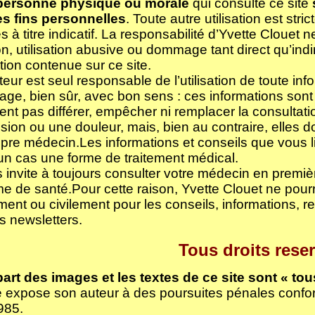
personne physique ou morale
qui consulte ce site
es fins personnelles
. Toute autre utilisation est str
 à titre indicatif. La responsabilité d’Yvette Clouet 
n, utilisation abusive ou dommage tant direct qu’indire
tion contenue sur ce site.
sateur est seul responsable de l’utilisation de toute in
sage, bien sûr, avec bon sens : ces informations sont 
ent pas différer, empêcher ni remplacer la consultat
sion ou une douleur, mais, bien au contraire, elles d
pre médecin.Les informations et conseils que vous li
n cas une forme de traitement médical.
 invite à toujours consulter votre médecin en premièr
e de santé.Pour cette raison, Yvette Clouet ne pourr
ent ou civilement pour les conseils, informations,
s newsletters.
Tous droits rese
art des images et les textes de ce site sont « tou
e expose son auteur à des poursuites pénales confo
1985.