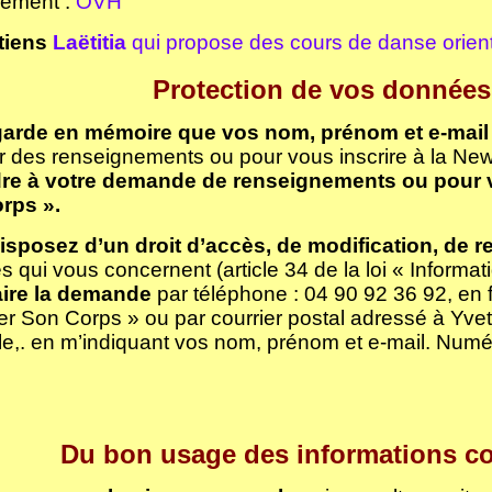
ement :
OVH
tiens
Laëtitia
qui propose des cours de danse orient
Protection de vos données
garde en mémoire que vos nom, prénom et e-mail
r des renseignements ou pour vous inscrire à la News
re à votre demande de renseignements ou pour v
rps ».
sposez d’un droit d’accès, de modification, de re
 qui vous concernent (article 34 de la loi « Informati
aire la demande
par téléphone : 04 90 92 36 92, en f
er Son Corps » ou par courrier postal adressé à Yve
le,. en m’indiquant vos nom, prénom et e-mail. Num
Du bon usage des informations co