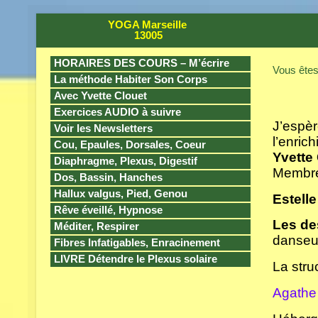
YOGA Marseille
13005
HORAIRES DES COURS – M’écrire
Vous êtes 
La méthode Habiter Son Corps
Avec Yvette Clouet
Exercices AUDIO à suivre
J’espèr
Voir les Newsletters
l’enric
Cou, Epaules, Dorsales, Coeur
Yvette
Diaphragme, Plexus, Digestif
Membre
Dos, Bassin, Hanches
Hallux valgus, Pied, Genou
Estelle
Rêve éveillé, Hypnose
Les de
Méditer, Respirer
danseus
Fibres Infatigables, Enracinement
LIVRE Détendre le Plexus solaire
La stru
Agathe