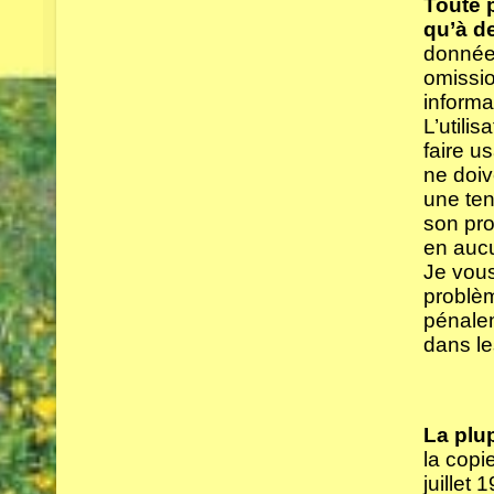
Toute 
qu’à d
données
omissio
informa
L’utili
faire u
ne doiv
une ten
son pro
en aucu
Je vous
problèm
pénalem
dans le
La plup
la copi
juillet 