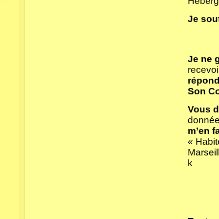
Héberg
Je sou
Je ne 
recevoi
répond
Son Co
Vous di
données
m’en f
« Habit
Marseil
k