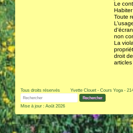
Le cont
Habiter
Toute r
L’usage
d’écran
non com
La viol
proprié
droit d
article
Tous droits réservés
Yvette Clouet - Cours Yoga - 2
Mise à jour : Août 2026