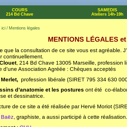
COURS
SAMEDIS
214 Bd Chave
Ateliers 14h-19h
ici / Mentions légales
MENTIONS LÉGALES et
e que la consultation de ce site vous est agréable. J’
hir continuellement.
 Clouet
, 214 Bd Chave 13005 Marseille, profession 
 d’une Association Agréée : Chèques acceptés
 Merlet,
profession libérale (SIRET 795 334 630 000
ssins d’anatomie et les postures
ont été co-élabo
e et dessinatrice.
cture de ce site a été réalisée par
Hervé Moriot (
SIRE
 Baëz
, graphiste, a aussi participé à cette réalisation