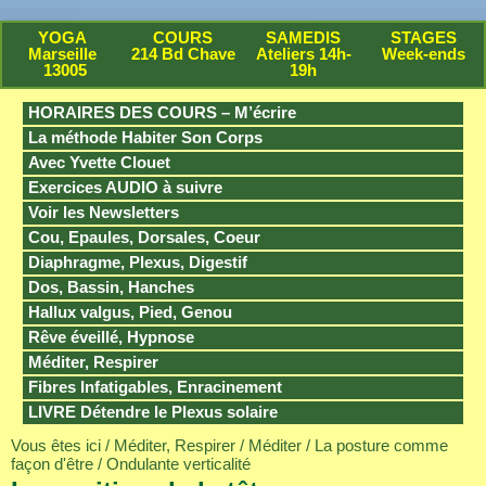
YOGA
COURS
SAMEDIS
STAGES
Marseille
214 Bd Chave
Ateliers 14h-
Week-ends
13005
19h
HORAIRES DES COURS – M’écrire
La méthode Habiter Son Corps
Avec Yvette Clouet
Exercices AUDIO à suivre
Voir les Newsletters
Cou, Epaules, Dorsales, Coeur
Diaphragme, Plexus, Digestif
Dos, Bassin, Hanches
Hallux valgus, Pied, Genou
Rêve éveillé, Hypnose
Méditer, Respirer
Fibres Infatigables, Enracinement
LIVRE Détendre le Plexus solaire
Vous êtes ici /
Méditer, Respirer
/
Méditer
/
La posture comme
façon d'être
/ Ondulante verticalité