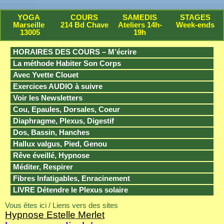
YOGA
COURS
SAMEDIS
STAGES
Marseille
214 Bd Chave
Ateliers 14h-
Week-ends
13005
19h
HORAIRES DES COURS – M’écrire
La méthode Habiter Son Corps
Avec Yvette Clouet
Exercices AUDIO à suivre
Voir les Newsletters
Cou, Epaules, Dorsales, Coeur
Diaphragme, Plexus, Digestif
Dos, Bassin, Hanches
Hallux valgus, Pied, Genou
Rêve éveillé, Hypnose
Méditer, Respirer
Fibres Infatigables, Enracinement
LIVRE Détendre le Plexus solaire
Vous êtes ici / Liens vers des sites
Hypnose Estelle Merlet