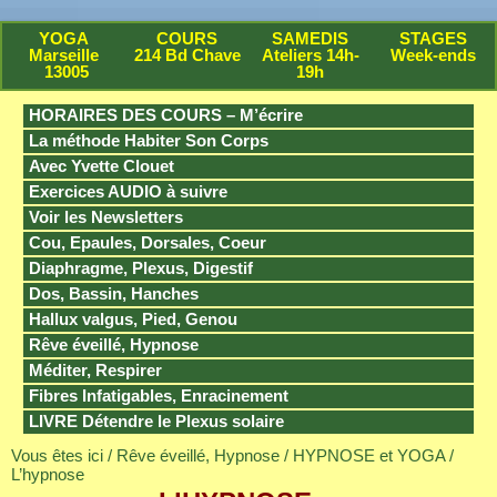
YOGA
COURS
SAMEDIS
STAGES
Marseille
214 Bd Chave
Ateliers 14h-
Week-ends
13005
19h
HORAIRES DES COURS – M’écrire
La méthode Habiter Son Corps
Avec Yvette Clouet
Exercices AUDIO à suivre
Voir les Newsletters
Cou, Epaules, Dorsales, Coeur
Diaphragme, Plexus, Digestif
Dos, Bassin, Hanches
Hallux valgus, Pied, Genou
Rêve éveillé, Hypnose
Méditer, Respirer
Fibres Infatigables, Enracinement
LIVRE Détendre le Plexus solaire
Vous êtes ici /
Rêve éveillé, Hypnose
/
HYPNOSE et YOGA
/
L’hypnose