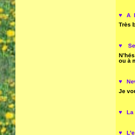
♥ A M
Très 
♥
S
e
N’hés
ou à 
♥ New
Je vo
♥ La
♥ L’e