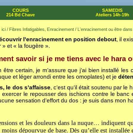
COURS
SAMEDIS
214 Bd Chave
Ateliers 14h-19h
ici /
Fibres Infatigables, Enracinement
/
L'enracinement ou être dans
écouvrir l’enracinement en position debout
, il ex
 » et « la fougère ».
nt savoir si je me tiens avec le hara o
 être certain, je m’assure que j’ai bien installé les
uque et léger arrondi entre les omoplates) et je
déten
rs, le dos s’affaisse
, c’est qu’il était soutenu par le
 exercer le repousser des ischions contre le banc 
cune sensation d’effort du dos : je suis dans mon ha
ensions et les douleurs dans la nuque… indiquent q
 moins dépourvue de base. Dès qu’elle est installée d