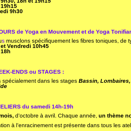
 9h30, 18h et 19h15
 19h15
edi 9h30
URS de Yoga en Mouvement et de Yoga Tonifia
u
s
musclons spécifiquement les fibres toniques, de t
 et Vendredi 10h45
 18h
EK-ENDS ou STAGES :
s spécialement dans les stages
Bassin, Lombaires
ide
ELIER
S
du
samedi 14h-19h
 mois,
d’octobre à avril. Chaque année,
un
thème n
ntion à l’enracinement est présente dans tous les atel