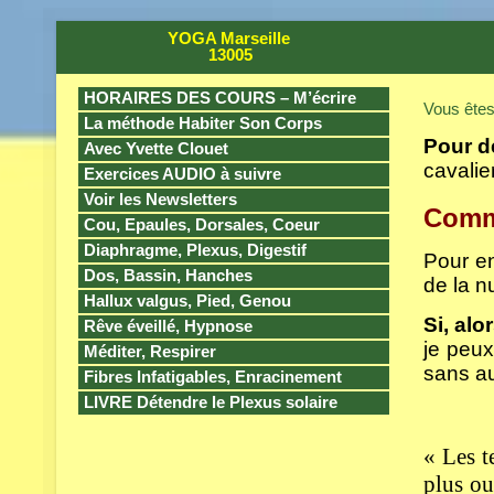
YOGA Marseille
13005
HORAIRES DES COURS – M’écrire
Vous êtes 
La méthode Habiter Son Corps
Pour d
Avec Yvette Clouet
cavalier
Exercices AUDIO à suivre
Voir les Newsletters
Comme
Cou, Epaules, Dorsales, Coeur
Diaphragme, Plexus, Digestif
Pour en
Dos, Bassin, Hanches
de la n
Hallux valgus, Pied, Genou
Si, alo
Rêve éveillé, Hypnose
je peux
Méditer, Respirer
sans au
Fibres Infatigables, Enracinement
LIVRE Détendre le Plexus solaire
« Les t
plus ou