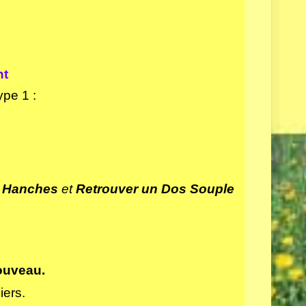
nt
ype 1 :
, Hanches
et
Retrouver un Dos Souple
ouveau.
iers.