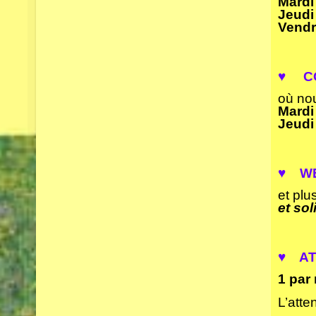
Mardi
Jeudi
Vendr
♥
CO
où no
Mardi
Jeudi
♥ WE
et plu
et sol
♥ AT
1 par
L’atte