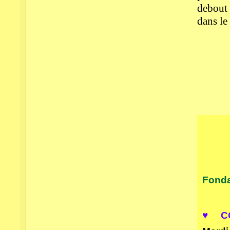
debout 
dans le 
Fonda
♥
CO