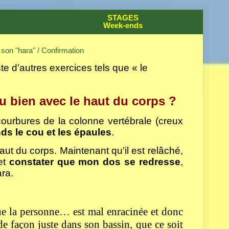
STAGES
Week-ends
 son "hara"
/ Confirmation
iste d’autres exercices tels que « le
u bien avec le haut du corps ?
 courbures de la colonne vertébrale (creux
ds le cou et les épaules
.
 haut du corps. Maintenant qu’il est relâché,
et
constater que mon dos se redresse
,
ra.
ue la personne… est mal enracinée et donc
e façon juste dans son bassin, que ce soit