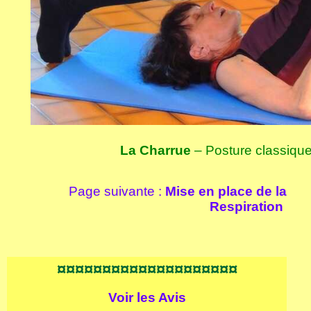
La Charrue
– Posture classiqu
Page suivante :
Mise en place de la
Respiration
¤¤¤¤¤¤¤¤¤¤¤¤¤¤¤¤¤¤¤¤
Voir les
Avis