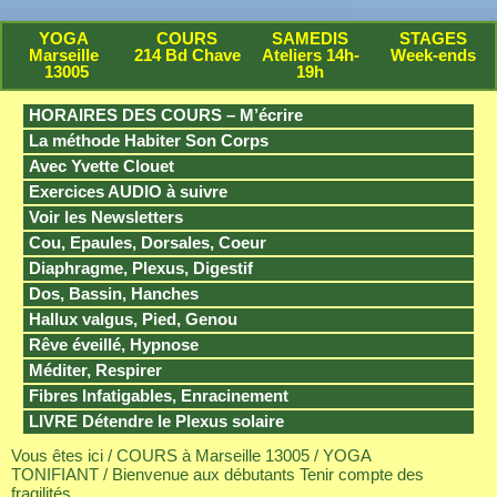
YOGA
COURS
SAMEDIS
STAGES
Marseille
214 Bd Chave
Ateliers 14h-
Week-ends
13005
19h
HORAIRES DES COURS – M’écrire
La méthode Habiter Son Corps
Avec Yvette Clouet
Exercices AUDIO à suivre
Voir les Newsletters
Cou, Epaules, Dorsales, Coeur
Diaphragme, Plexus, Digestif
Dos, Bassin, Hanches
Hallux valgus, Pied, Genou
Rêve éveillé, Hypnose
Méditer, Respirer
Fibres Infatigables, Enracinement
LIVRE Détendre le Plexus solaire
Vous êtes ici /
COURS à Marseille 13005
/
YOGA
TONIFIANT
/ Bienvenue aux débutants Tenir compte des
fragilités