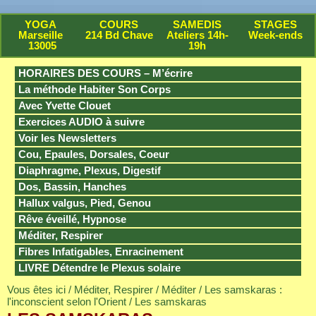
YOGA
COURS
SAMEDIS
STAGES
Marseille
214 Bd Chave
Ateliers 14h-
Week-ends
13005
19h
HORAIRES DES COURS – M’écrire
La méthode Habiter Son Corps
Avec Yvette Clouet
Exercices AUDIO à suivre
Voir les Newsletters
Cou, Epaules, Dorsales, Coeur
Diaphragme, Plexus, Digestif
Dos, Bassin, Hanches
Hallux valgus, Pied, Genou
Rêve éveillé, Hypnose
Méditer, Respirer
Fibres Infatigables, Enracinement
LIVRE Détendre le Plexus solaire
Vous êtes ici /
Méditer, Respirer
/
Méditer
/
Les samskaras :
l'inconscient selon l'Orient
/ Les samskaras