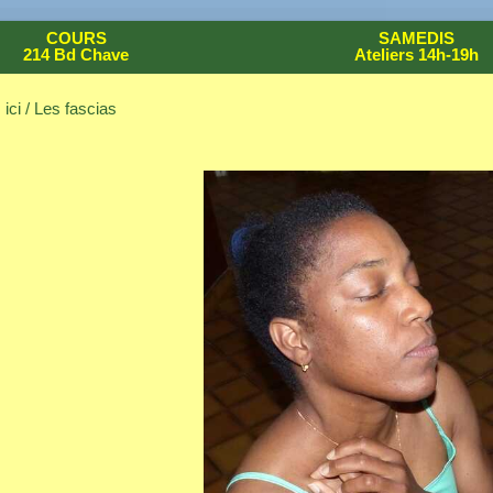
COURS
SAMEDIS
214 Bd Chave
Ateliers 14h-19h
ici / Les fascias