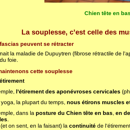
Chien tête en ba
La souplesse, c’est celle des mu
 fascias peuvent se rétracter
ait la maladie de Dupuytren (fibrose rétractile de l’a
du foie.
aintenons cette souplesse
’étirement
emple,
l’étirement des aponévroses cervicales
(ph
 yoga, la plupart du temps,
nous étirons
muscles et
mple, dans la
posture du Chien tête en bas
,
en des
les
.
(et on sent, en la faisant) la
continuité
de l’étiremen