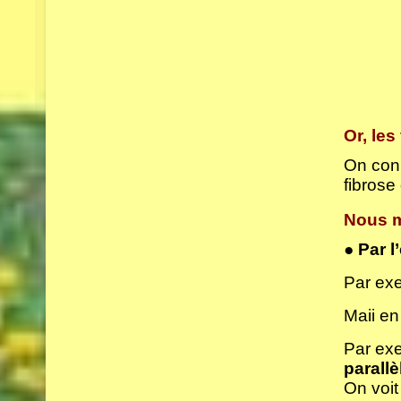
Or, les
On conn
fibrose 
Nous m
● Par l
Par ex
Maii en
Par exe
parallè
On voit 