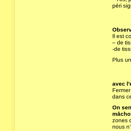
péri si
Observ
Il est 
– de ti
-de tis
Plus un
avec l
Fermer 
dans ce
On sen
mâcho
zones d
nous n’