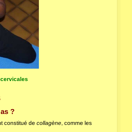
cervicales
S
ias ?
nt constitué de
collagène
, comme les