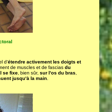
toral
l d’
étendre activement les doigts et
rement de muscles et de fascias
du
l se fixe
, bien sûr,
sur l’os du bras
,
nuent jusqu’à la main
.