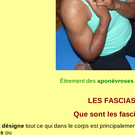
Étirement des
aponévroses 
LES FASCIA
Que sont les fasc
 désigne
tout ce qui dans le corps est principaleme
ns
ou