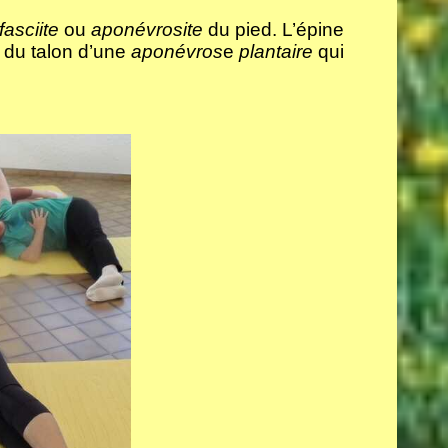
fasciite
ou
aponévrosite
du pied. L’épine
os du talon d’une
aponévros
e
plantaire
qui