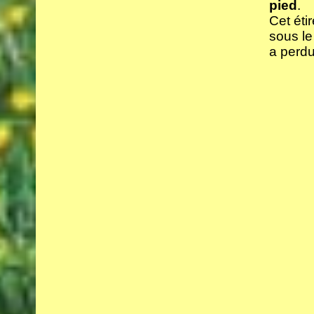
pied
.
Cet éti
sous le
a perdu