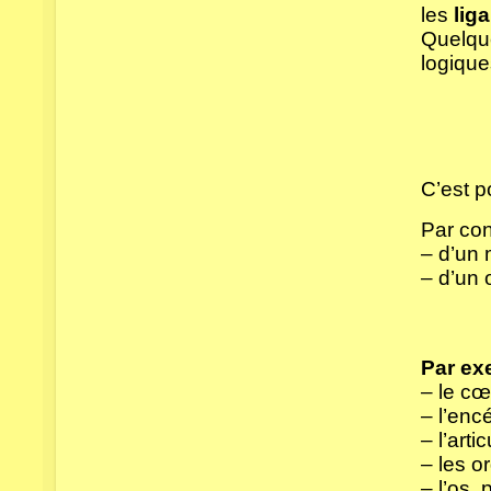
les
lig
Quelque
logique
C’est p
Par co
– d’un
– d’un 
Par ex
– le cœ
– l’enc
– l’arti
– les or
– l’os, 