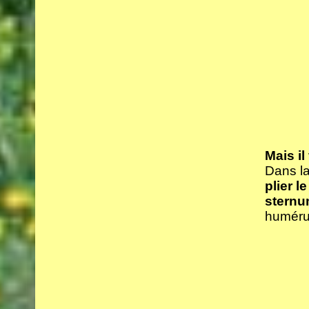
Mais il
Dans la
plier l
sternu
huméru