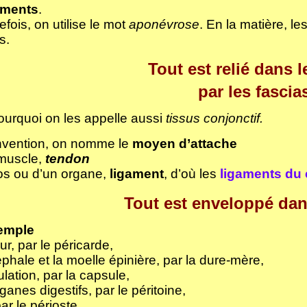
aments
.
fois, on utilise le mot
aponévrose
. En la matière, l
s.
Tout est relié dans 
par les fascia
ourquoi on les appelle aussi
tissus conjonctif.
nvention, on nomme le
moyen d’attache
 muscle,
tendon
os ou d’un organe,
ligament
, d’où les
ligaments du
Tout est enveloppé dan
emple
ur, par le péricarde,
éphale et la moelle épinière, par la dure-mère,
culation, par la capsule,
ganes digestifs, par le péritoine,
par le périoste,